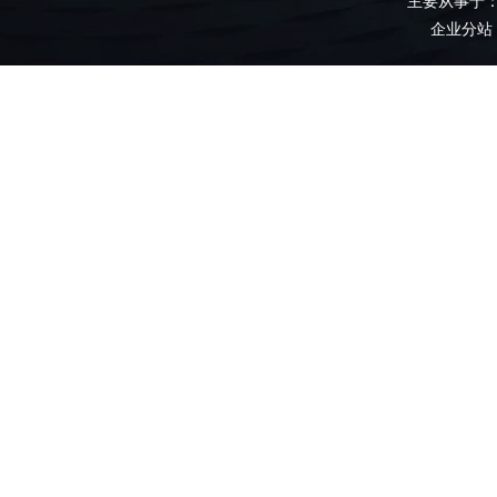
主要从事于
企业分站