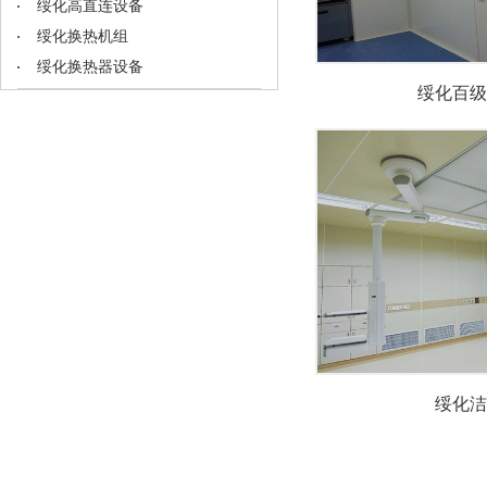
绥化高直连设备
绥化换热机组
绥化换热器设备
绥化百级
绥化洁