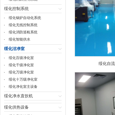
绥化控制系统
绥化锅炉自动化系统
绥化无线控制系统
绥化消防巡检系统
绥化智能供水
绥化洁净室
绥化百级净化室
绥化自流
绥化千级净化室
绥化万级净化室
绥化十万级净化室
绥化净化室主设备
绥化净水直饮机
绥化供热设备